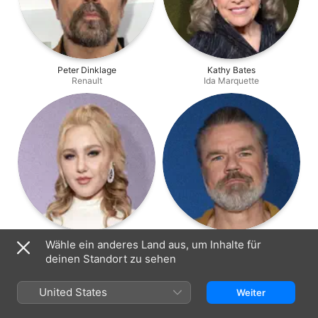
Peter Dinklage
Kathy Bates
Renault
Ida Marquette
Ella Anderson
Tyler Labine
Wähle ein anderes Land aus, um Inhalte für
Rachel
Mike Beals
deinen Standort zu sehen
United States
Weiter