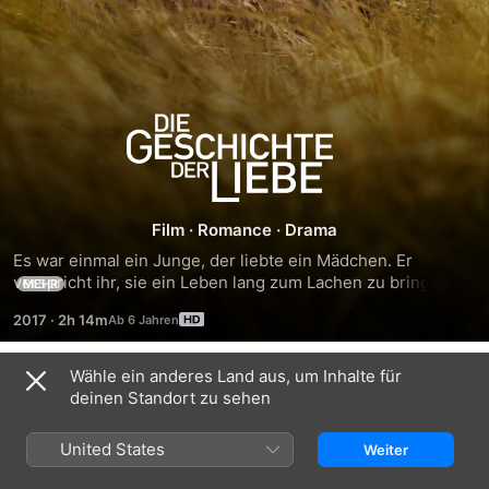
Die
Geschichte
der
Film
·
Romance
·
Drama
Es war einmal ein Junge, der liebte ein Mädchen. Er 
Liebe
verspricht ihr, sie ein Leben lang zum Lachen zu bringen 
MEHR
und schreibt ein Buch über seine „meistgeliebte Frau der 
2017
·
2h 14m
Welt“, das er die „Die Geschichte der Liebe“ nennt. Doch in 
den Wirren des Zweiten Weltkriegs werden die Liebenden 
voneinander getrennt und das Manuskript geht auf eine 
Wähle ein anderes Land aus, um Inhalte für
Trailer
lange Reise, bis es einem jungen Mädchen in die Hände 
deinen Standort zu sehen
fällt.
United States
Weiter