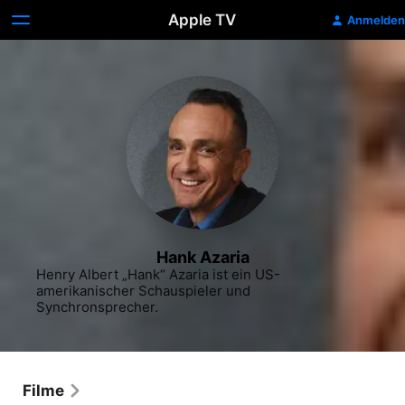
Apple TV
Anmelden
Hank Azaria
Henry Albert „Hank“ Azaria ist ein US-
amerikanischer Schauspieler und 
Synchronsprecher.
Filme