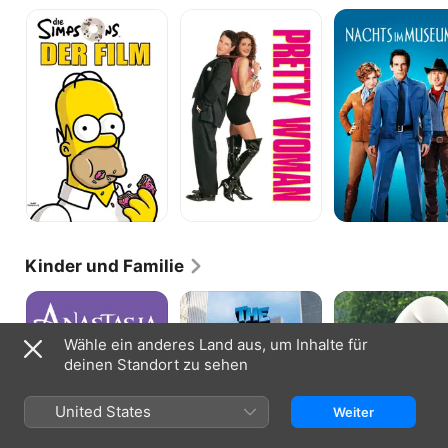
Die
Pretty
Nachts
Simpsons
Woman
im
–
Museum
Der
2
Film
Kinder und Familie
Anastasia
Die
Die
Schlümpfe
Schlümpfe
Wähle ein anderes Land aus, um Inhalte für
deinen Standort zu sehen
United States
Weiter