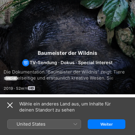
Baumeister der Wildnis
TV‑Sendung
·
Dokus
·
Special Interest
Die Dokumentation "Baumeister der Wildnis" zeigt: Tiere 
sind vielseitige und erstaunlich kreative Wesen. Sie 
MEHR
gestalten aktiv ihre Welt - als Architekten, Ingenieure und 
2019
·
52m
Baumeister.
Wähle ein anderes Land aus, um Inhalte für
Staffel 1
deinen Standort zu sehen
United States
Weiter
FOLGE 1
FOLGE 2