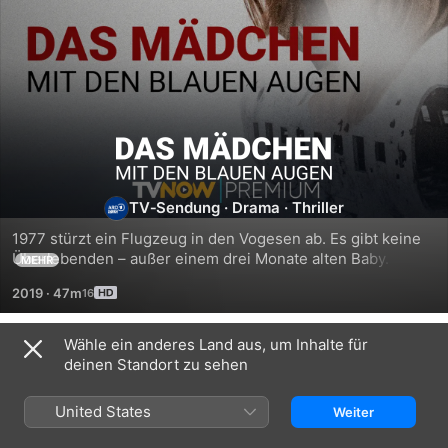
Das
Mädchen
TV‑Sendung
·
Drama
·
Thriller
mit
1977 stürzt ein Flugzeug in den Vogesen ab. Es gibt keine 
Überlebenden – außer einem drei Monate alten Baby. Da 
MEHR
zwei Kinder dieses Alters an Bord waren, erheben nun 
den
2019
·
47m
auch zwei Familien „Anspruch“ auf die Kleine. 20 Jahre 
später macht sich die erwachsene Emilie (Pénélope 
blauen
Lévêque), das Baby von einst, auf den Weg, ihre wahre 
Wähle ein anderes Land aus, um Inhalte für
Staffel 1
Herkunft zu ergründen.
deinen Standort zu sehen
Augen
United States
Weiter
FOLGE 1
FOLGE 2