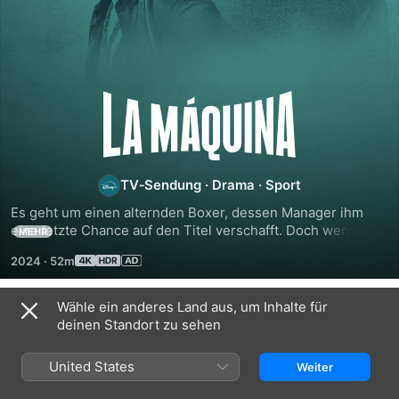
La
Máquina
TV‑Sendung
·
Drama
·
Sport
Es geht um einen alternden Boxer, dessen Manager ihm 
eine letzte Chance auf den Titel verschafft. Doch wenn sie 
MEHR
es bis zum Kampf schaffen wollen, müssen sie sich mit 
2024
·
52m
einer Unterweltmacht und dem kränkelnden Verstand des 
Boxers auseinandersetzen.
Wähle ein anderes Land aus, um Inhalte für
Staffel 1
deinen Standort zu sehen
United States
Weiter
FOLGE 1
FOLGE 2