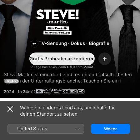
STEVE!
(martin):
Ein
TV‑Sendung
·
Dokus
·
Biografie
Porträt
Gratis Probeabo akzeptieren
Hinzufügen
7 Tage kostenlos, dann € 9,99 pro Monat
in
Steve Martin ist eine der beliebtesten und rätselhaftesten 
Figuren der Unterhaltungsbranche. Tauchen Sie ein in 
MEHR
seine außergewöhnliche Geschichte aus zwei 
zwei
2024
·
1h 34m
verschiedenen Blickwinkeln - der Vergangenheit und der 
Gegenwart - während Martin darüber nachdenkt, wie seine 
Teilen
Anfänge zu seinem unerwartet erfüllten Leben heute 
Wähle ein anderes Land aus, um Inhalte für
Staffel 1
führten.
deinen Standort zu sehen
United States
Weiter
FOLGE 1
FOLGE 2