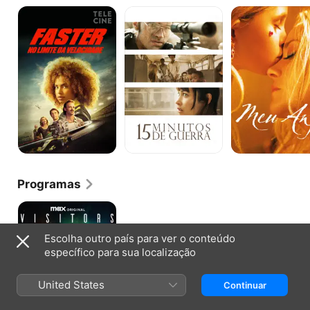
Faster
15
Meu
-
Minutos
Anjo
No
de
Limite
Guerra
da
Velocidade
Programas
Visitors
Escolha outro país para ver o conteúdo
específico para sua localização
United States
Continuar