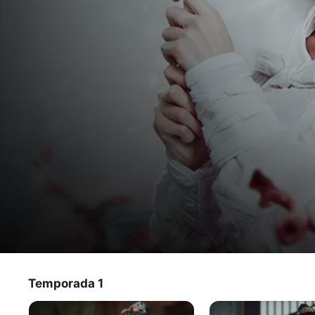
Dinastia da espada
Temporada 1
Programa de TV
·
Ação
·
Fantasia
Na China antiga, o Reino de Heng conquista o poder após 