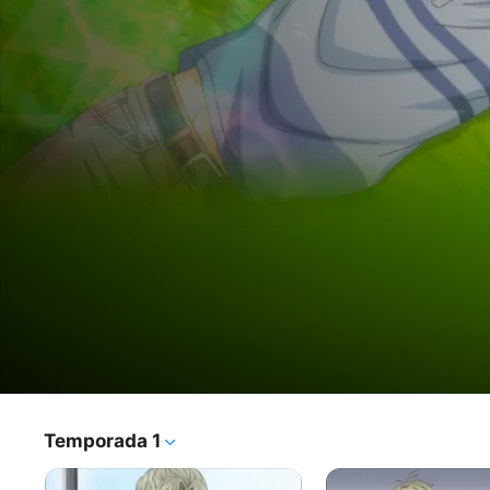
Super Lovers
Temporada 1
Programa de TV
·
Drama
·
LGBTQ
Enganado pela notícia da morte de sua mãe, o 