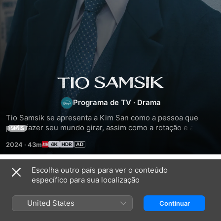
Tio
Programa de TV
·
Drama
Samsik
Tio Samsik se apresenta a Kim San como a pessoa que 
pode fazer seu mundo girar, assim como a rotação e a 
MAIS
revolução da Terra. Ele garante a Kim San que pode 
2024
·
43m
transformar qualquer sonho em realidade. No entanto, à 
medida que o plano de Samsik para Kim San se desenrola, 
mais pessoas interferem. Samsik é realmente aquele que 
Escolha outro país para ver o conteúdo
Temporada 1
realizará o sonho de Kim San ou é um demônio que está 
específico para sua localização
conduzindo Kim San a um reino político de esquemas e 
transformando-o em um monstro? Contém sequências de 
United States
Continuar
luzes que podem afetar pessoas fotossensíveis.
EPISÓDIO 1
EPISÓDIO 2