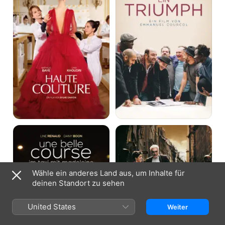
Schönheit
der
Geste
Im
Monsieur
Taxi
Ibrahim
mit
und
Madeleine
die
Blumen
des
Wähle ein anderes Land aus, um Inhalte für
Koran
deinen Standort zu sehen
United States
Weiter