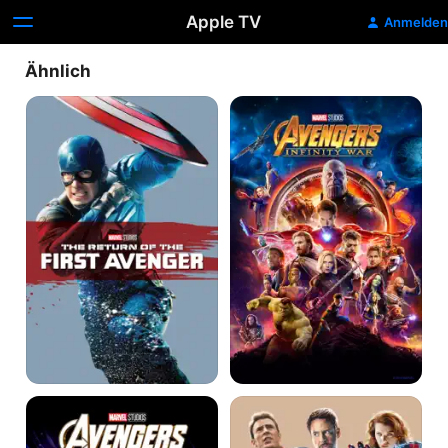
Apple TV
Anmelden
Ähnlich
The
Avengers:
Return
Infinity
of
War
the
First
Avenger
Avengers:
Avengers:
Endgame
Age
of