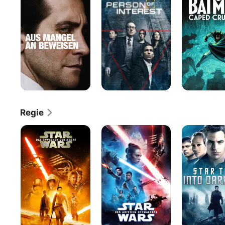
an
Interest
Crusader
Beweisen
Regie
Star
Star
Star
Wars:
Wars:
Trek
Das
Der
Into
Erwachen
Aufstieg
Darkness
der
Skywalkers
Macht