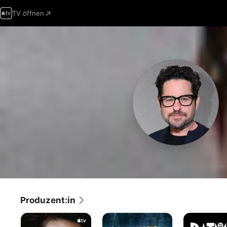
TV öffnen
Produzent:in
Aus
Person
Batman:
Mangel
of
Caped