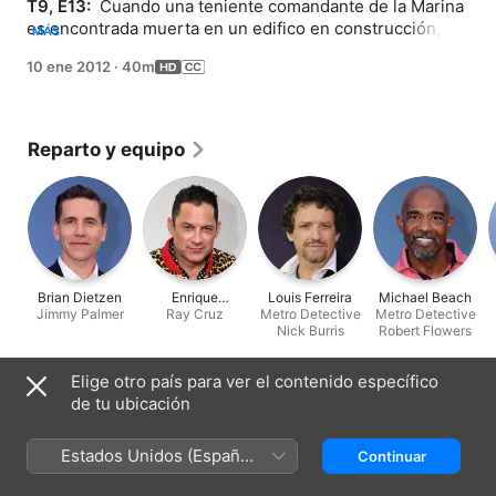
T9, E13: 
 Cuando una teniente comandante de la Marina 
es encontrada muerta en un edifico en construcción, el 
MÁS
NCIS deberá buscar al asesino mientras lidia con las 
10 ene 2012
·
40m
interrupciones del marido, un detective de la policía. 
Mientras tanto, la vuelta de Ray hace que Ziva reflexione 
sobre su futuro en el NCIS.
Reparto y equipo
Brian Dietzen
Enrique
Louis Ferreira
Michael Beach
Jimmy Palmer
Murciano
Ray Cruz
Metro Detective
Metro Detective
Nick Burris
Robert Flowers
Elige otro país para ver el contenido específico
Ficha técnica
de tu ubicación
Lanzamiento
2012
Estados Unidos (Español
Continuar
México)
Duración
40 min