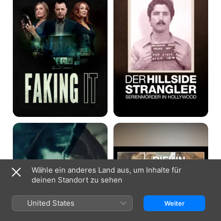
Of
Serienmörder
A
in
Crime
Hollywood
Rose
Rifkin
West
on
-
Rifkin:
Die
Private
Serienmörderin
Confessions
der
of
Wähle ein anderes Land aus, um Inhalte für
Cromwell
a
deinen Standort zu sehen
Street
Serial
Killer
United States
Weiter