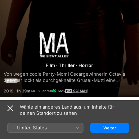
Ma
-
Sie
Film
·
Thriller
·
Horror
Von wegen coole Party-Mom! Oscargewinnerin Octavia 
sieht
Spencer lockt als durchgeknallte Grusel-Mutti eine 
MEHR
feierwütige Teenager-Clique in die Falle. Smarter Psycho-
2019
·
1h 39m
55%
Horror von den "Get Out"-Produzenten.
alles
Wähle ein anderes Land aus, um Inhalte für
Trailer
deinen Standort zu sehen
United States
Weiter