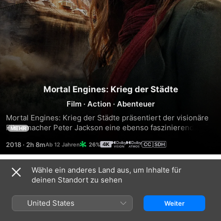
Mortal Engines: Krieg der Städte
Film
·
Action
·
Abenteuer
Mortal Engines: Krieg der Städte präsentiert der visionäre 
Filmemacher Peter Jackson eine ebenso faszinierende wie 
MEHR
erschreckende Zukunft. Hunderte von Jahren nach der 
2018
·
2h 8m
26%
Verwüstung unserer Zivilisation ist eine neue Welt 
entstanden. Die mysteriöse Hester Shaw führt eine Gruppe 
Ausgestoßener an, um London, eine gigantische 
Wähle ein anderes Land aus, um Inhalte für
Trailer
Raubtierstadt auf Rädern, daran zu hindern, auf der Suche 
deinen Standort zu sehen
nach Ressourcen alles, was ihren Weg kreuzt, gnadenlos zu 
verschlingen.
United States
Weiter