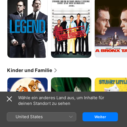
üblichen
den
Verdächtigen
Straßen
der
Bronx
Kinder und Familie
Susi
Arthur
Stuart
und
und
Little
Strolch
die
2
Minimoys
Wähle ein anderes Land aus, um Inhalte für
-
Kleine
deinen Standort zu sehen
Strolche,
großes
Abenteuer
United States
Weiter