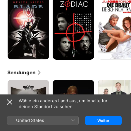
Die
Braut,
Spur
die
des
sich
Killers
nicht
traut
Sendungen
Gotham
Vikings
Life
Wähle ein anderes Land aus, um Inhalte für
deinen Standort zu sehen
United States
Weiter