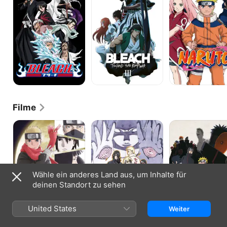
Year
Blood
War
Filme
The
Boruto:
Road
Last:
Naruto
to
Naruto
the
Ninja
the
Movie
-
Movie
Naruto
the
Movie
Wähle ein anderes Land aus, um Inhalte für
deinen Standort zu sehen
United States
Weiter