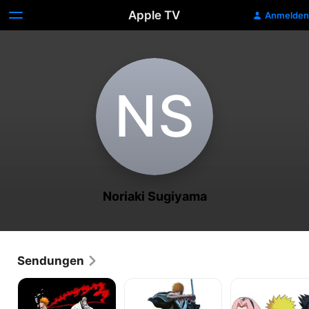
Apple TV
Anmelden
N‌S
Noriaki Sugiyama
Sendungen
Bleach
BLEACH
Naruto
-
Thousand