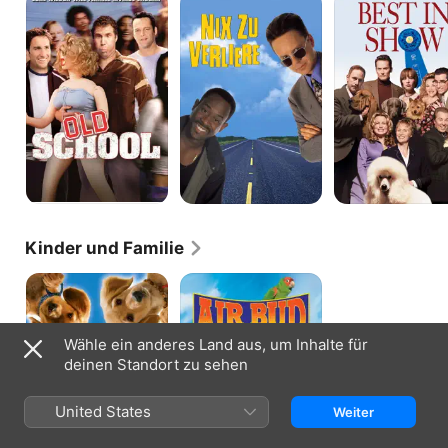
School
zu
in
verlieren
Show
Kinder und Familie
Air
Air
Buddies
Bud
Spikes
Back
Wähle ein anderes Land aus, um Inhalte für
deinen Standort zu sehen
United States
Weiter