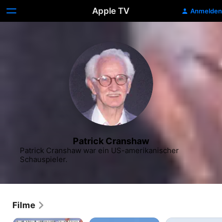
Apple TV
Anmelden
Patrick Cranshaw
Patrick Cranshaw war ein US-amerikanischer 
Schauspieler.
Filme
Old
Nix
Best