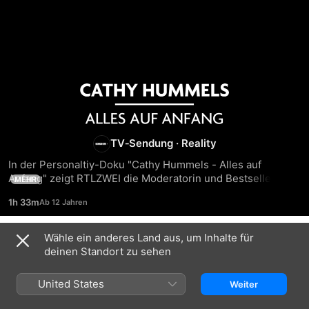
Cathy
Hummels
TV‑Sendung
·
Reality
-
In der Personaltiy-Doku "Cathy Hummels - Alles auf 
Anfang" zeigt RTLZWEI die Moderatorin und Bestseller-
MEHR
Alles
Autorin Cathy Hummels so privat wie noch nie.RTLZWEI 
1h 33m
begleitet sie durch ihr bewegtes Leben mit all seinen 
Höhen und Tiefen. Vom bayeris
auf
Wähle ein anderes Land aus, um Inhalte für
Staffel 1
deinen Standort zu sehen
Anfang
United States
Weiter
FOLGE 1