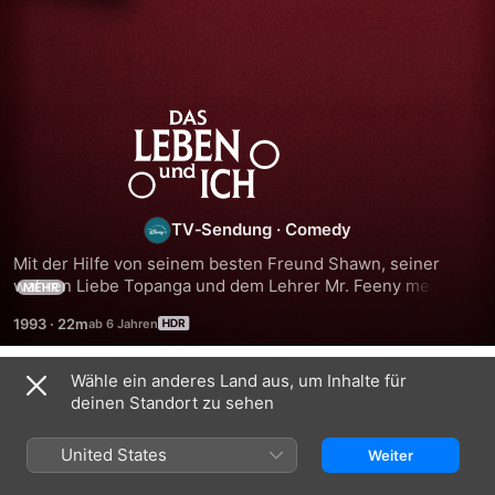
Das
Leben
und
TV‑Sendung
·
Comedy
Mit der Hilfe von seinem besten Freund Shawn, seiner 
ich
wahren Liebe Topanga und dem Lehrer Mr. Feeny meistert 
MEHR
Cory die Schulzeit und das Erwachsenwerden.
1993
·
22m
Wähle ein anderes Land aus, um Inhalte für
Staffel 1
deinen Standort zu sehen
United States
Weiter
FOLGE 1
FOLGE 2