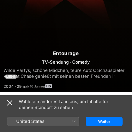
Entourage
TV‑Sendung
·
Comedy
Wilde Partys, schöne Mädchen, teure Autos: Schauspieler 
Vincent Chase genießt mit seinen besten Freunden im 
MEHR
Schlepptau den alltäglichen Wahnsinn in Hollywood. - 
2004
·
29m
Preisgekrönter Kult-Comedyhit.
Wähle ein anderes Land aus, um Inhalte für
Staffel 1
deinen Standort zu sehen
United States
Weiter
FOLGE 1
FOLGE 2