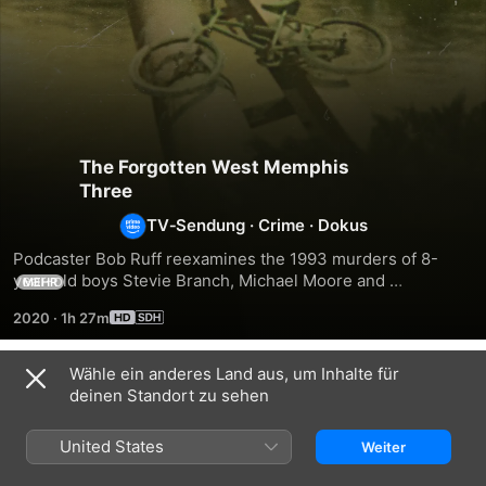
The Forgotten West Memphis
Three
TV‑Sendung
·
Crime
·
Dokus
Podcaster Bob Ruff reexamines the 1993 murders of 8-
year-old boys Stevie Branch, Michael Moore and 
MEHR
Christopher Byers, using new technology and investigative 
2020
·
1h 27m
insights in the hope of uncovering new information for the 
victims' families.
Wähle ein anderes Land aus, um Inhalte für
Staffel 1
deinen Standort zu sehen
United States
Weiter
FOLGE 1
FOLGE 2