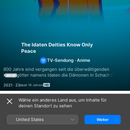
The Idaten Deities Know Only
Peace
TV‑Sendung
·
Anime
800 Jahre sind vergangen seit die überwältigenden 
Kampfgötter namens Idaten die Dämonen in Schach hielten, 
MEHR
die die Welt mit einer heftigen Schlacht ins Verderben 
2021
·
23m
stürzen wollten. Jenes Gefecht ist heute nur noch ein alter 
Mythos einer längst vergangenen Zeit. Die nun 
herrschende Göttergeneration lebt in Frieden … zumindest 
Wähle ein anderes Land aus, um Inhalte für
Staffel 1
bis jemand die Dämonen aus ihrem tiefen Schlummer 
deinen Standort zu sehen
erweckt. Ein neuer...
United States
Weiter
FOLGE 1
FOLGE 2