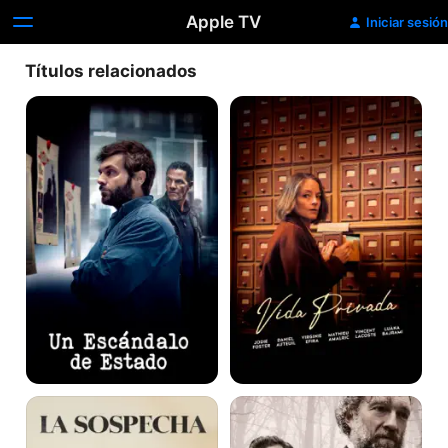
Apple TV
Iniciar sesión
Títulos relacionados
Un
Vida
escándalo
privada
de
estado
La
Sin
sospecha
dejar
huellas