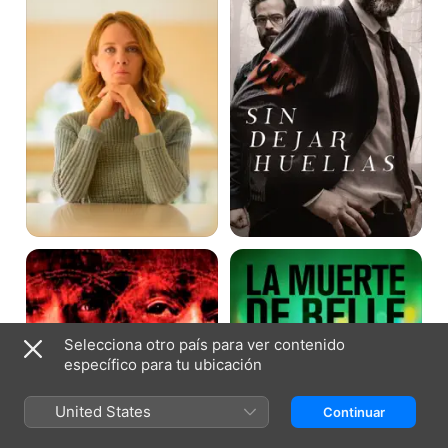
Los
La
ríos
muerte
de
de
color
Belle
púrpura
2
Selecciona otro país para ver contenido
específico para tu ubicación
United States
Continuar