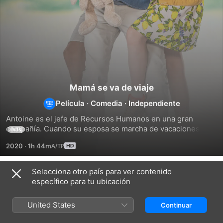
Mamá se va de viaje
Película
·
Comedia
·
Independiente
Antoine es el jefe de Recursos Humanos en una gran 
compañía. Cuando su esposa se marcha de vacaciones y le 
más
deja al cargo de sus cuatro hijos en común, cree tenerlo 
2020
·
1h 44m
todo controlado. Poco se imagina Antoine lo complicado 
que puede llegar a ser para un tipo como él.
Selecciona otro país para ver contenido
Títulos relacionados
específico para tu ubicación
Vacaciones
Las
¡Vaya
sin
locas
vacaciones!
United States
Continuar
mamá
peripecias
de