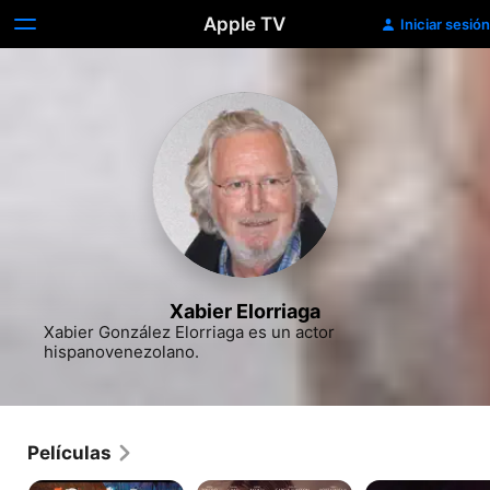
Apple TV
Iniciar sesión
Xabier Elorriaga
Xabier González Elorriaga es un actor 
hispanovenezolano.
Películas
Perros
Acantilado
Victoria!