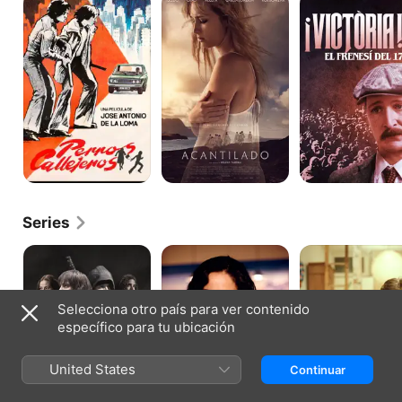
callejeros
2:
El
frenesí
del
17
Series
Águila
La
Anillos
Roja
verdad
de
de
oro
Laura
Selecciona otro país para ver contenido
específico para tu ubicación
United States
Continuar