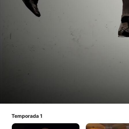
Estado de juego
Temporada 1
Serie
·
Documental
·
Deportes
HBO y los productores ejecutivos Peter Berg y Sarah 