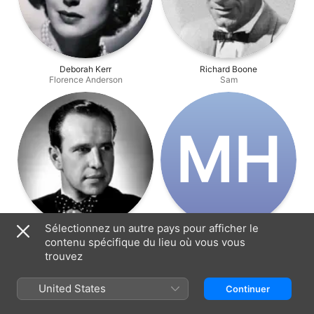
Deborah Kerr
Richard Boone
Florence Anderson
Sam
M‌H
Sélectionnez un autre pays pour afficher le
Hume Cronyn
Michael Higgins
contenu spécifique du lieu où vous vous
Arthur
Michael
trouvez
United States
Continuer