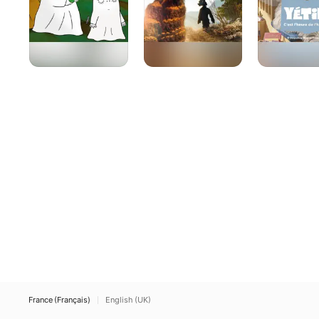
France (Français)
English (UK)