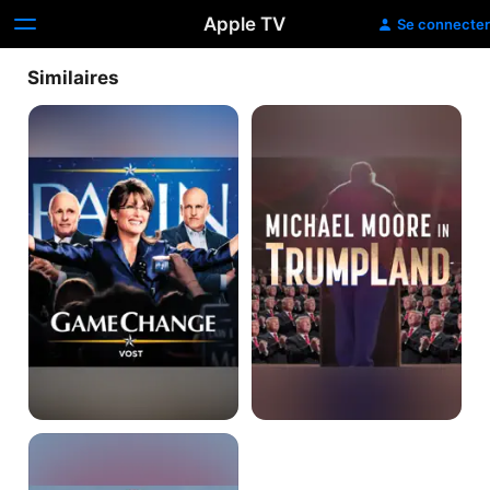
Apple TV
Se connecter
Similaires
Game
Michael
Change
Moore
in
TrumpLand
Muhammad
Ali's
Greatest