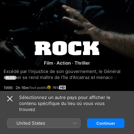
Rock
Film
·
Action
·
Thriller
Excédé par l'injustice de son gouvernement, le Général 
Hummel se rend maître de l'île d'Alcatraz et menace de 
PLUS
lancer un gaz mortel sur San Francisco. Deux hommes sont 
1996
·
2h 16m
76%
chargés de le contrer : un expert en armes chimiques, 
Stanley Goodspeed, et John Patrick Mason, l'unique 
Sélectionnez un autre pays pour afficher le
prisonnier à s'être évadé d'Alcatraz. Ils se rendent 
contenu spécifique du lieu où vous vous
Bandes-annonces
ensemble sur l'île afin de stopper les projets destructeurs 
trouvez
du Général.
United States
Continuer