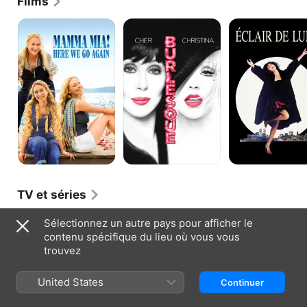
Films
Mamma
Burlesque
Éclair
Mia
de
!
lune
Here
We
Go
Again
TV et séries
Fashion
Sélectionnez un autre pays pour afficher le
!
contenu spécifique du lieu où vous vous
trouvez
United States
Continuer