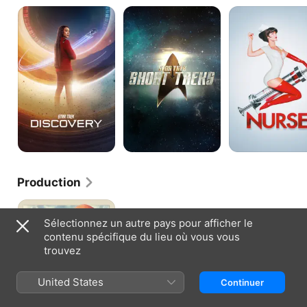
Star
Star
Nurse
Trek:
Trek:
Discovery
Short
Treks
Production
Star
Trek
Sélectionnez un autre pays pour afficher le
:
contenu spécifique du lieu où vous vous
Picard
trouvez
United States
Continuer