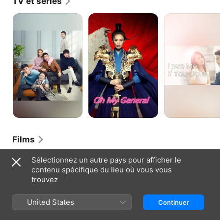
TV et séries
Tu
Oh
Love
es
mon
Me
mon
général
If
héros
You
Dare
Films
Détective
Sélectionnez un autre pays pour afficher le
Dee
contenu spécifique du lieu où vous vous
:
trouvez
la
légende
des
United States
Continuer
rois
célestes