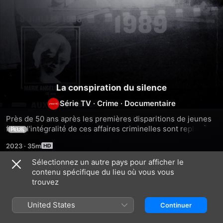
La conspiration du silence
Série TV
·
Crime
·
Documentaire
Près de 50 ans après les premières disparitions de jeunes 
filles, l'intégralité de ces affaires criminelles sont replacées 
PLUS
dans le contexte de l'époque et analysées grâce au recul du 
2023
·
35m
temps qui s'est écoulé.
Sélectionnez un autre pays pour afficher le
contenu spécifique du lieu où vous vous
Saison 1
trouvez
United States
Continuer
ÉPISODE 1
ÉPISODE 2