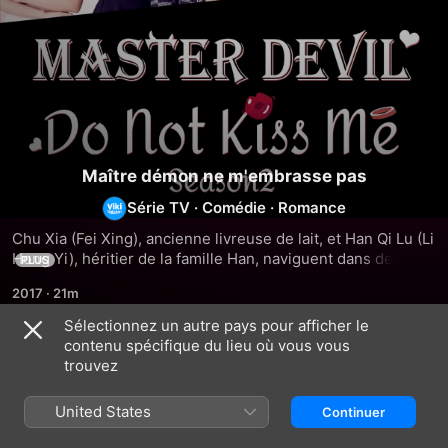
Maître démon ne m'embrasse pas
Série TV
·
Comédie
·
Romance
Chu Xia (Fei Xing), ancienne livreuse de lait, et Han Qi Lu (Li 
Hong Yi), héritier de la famille Han, naviguent dans des 
PLUS
eaux romantiques complexes au sein d'un lycée privé 
2017
·
21m
d'élite où Han Qi Lu est connu comme le redoutable « 
Maître Diable ». Tandis que des rivaux amoureux surgissent 
Sélectionnez un autre pays pour afficher le
et que les tensions s'intensifient, Chu Xia fait face à des 
contenu spécifique du lieu où vous vous
Saison 1
défis inattendus, dont un mystérieux enlèvement qui met à 
trouvez
l'épreuve leur relation. La saison approfondит le passé 
caché de Chu Xia, dévoilant des secrets sur son identité 
United States
Continuer
véritable et l'histoire de son père. Les instincts protecteurs 
de Han Qi Lu sont sollicités alors qu'il l'aide à découvrir la 
ÉPISODE 1
ÉPISODE 2