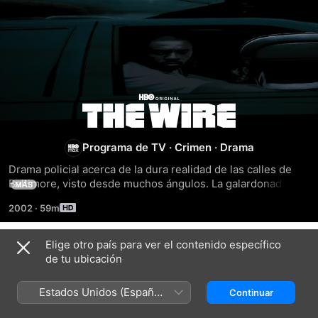
The
Wire
Programa de TV
·
Crimen
·
Drama
Drama policial acerca de la dura realidad de las calles de 
Baltimore, visto desde muchos ángulos. La galardonada 
MÁS
producción original de HBO.
2002
·
59m
Elige otro país para ver el contenido específico
Temporada 1
de tu ubicación
Estados Unidos (Español
Continuar
México)
EPISODIO 1
EPISODIO 2