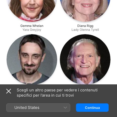
Gemma Whelan
Diana Rigg
Yara Greyjoy
Lady Olenna Tyrell
Tim Plester
David Bradley
Scegli un altro paese per vedere i contenuti
Black Walder Rivers
Walder Frey
specifici per l’area in cui ti trovi
United States
Continua