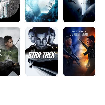
Star
Gemini
Trek
Man