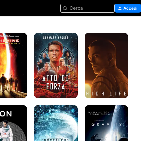
Cerca
Accedi
e
Atto
High
di
Life
forza
Prometheus
Gravity