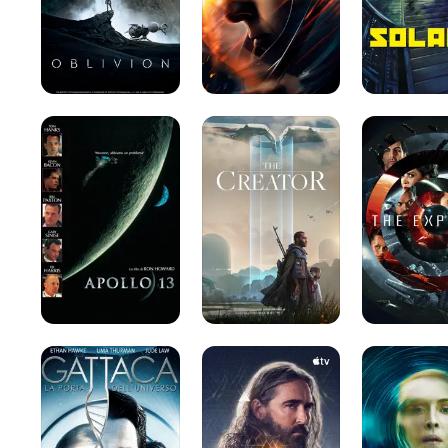
Apollo
The
The
13
creator
Expanse
Gattaca:
Fondazione
Constellation
La
Porta
Dell'universo