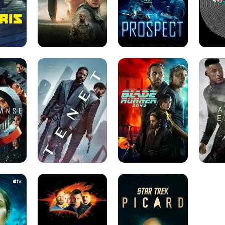
Tenet
Blade
After
Runner
Earth
2049
Lost
Star
in
Trek:
Space
Picard