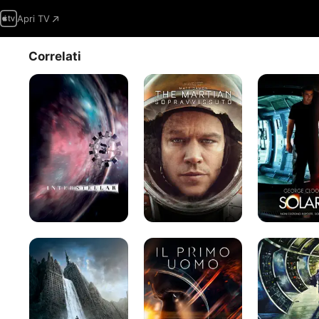
Apri TV
Correlati
Interstellar
Sopravvissuto
Solaris
-
The
Martian
Oblivion
Il
Solaris
primo
uomo