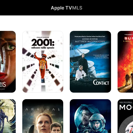
Apple TV
MLS
2001:
Contact
Sunshin
odissea
nello
spazio
Arrival
Prospect
Moon