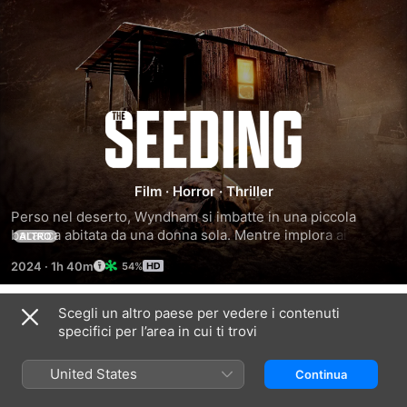
The
Seeding
Film
·
Horror
·
Thriller
Perso nel deserto, Wyndham si imbatte in una piccola 
baracca abitata da una donna sola. Mentre implora aiuto, si 
ALTRO
rende presto conto che entrambi sono diventati il giocattolo 
2024
·
1h 40m
54%
di un gruppo di adolescenti sadici e violenti.
Scegli un altro paese per vedere i contenuti
Trailer
specifici per l’area in cui ti trovi
United States
Continua