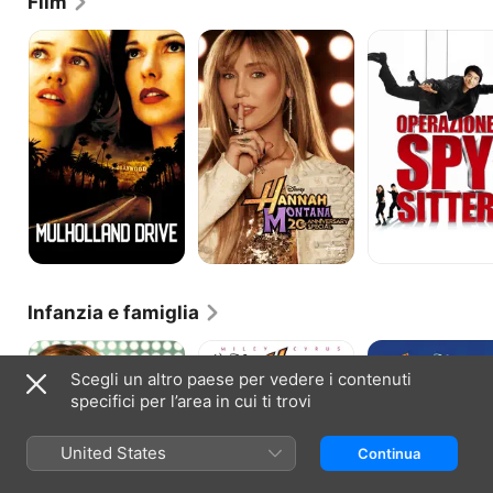
Film
copie in tutto il mondo.
Mulholland
Hannah
Operazione
Drive
Montana
Spy
Sitter
Infanzia e famiglia
Hannah
Hannah
Hannah
Montana
Montana:
Montana
Scegli un altro paese per vedere i contenuti
The
and
specifici per l’area in cui ti trovi
movie
Miley
Cyrus:
Best
United States
Continua
of
Both
Worlds