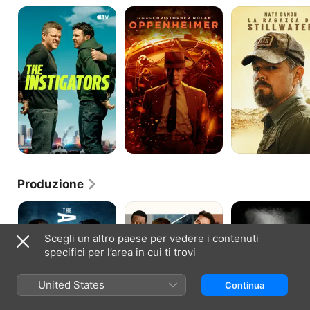
The
Oppenheimer
La
Instigators
ragazza
di
stillwater
Produzione
The
AIR
Jason
Accountant
-
Bourne
2
LA
Scegli un altro paese per vedere i contenuti
STORIA
specifici per l’area in cui ti trovi
DEL
GRANDE
SALTO
United States
Continua