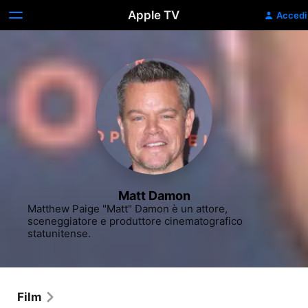
Apple TV
Accedi
Matt Damon
Matthew Paige "Matt" Damon è un attore, 
sceneggiatore e produttore cinematografico 
statunitense.
Film