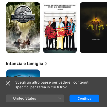
Il
I
Alien
Mondo
soliti
3
Perduto:
sospetti
Jurassic
Park
Infanzia e famiglia
James
e
la
Scegli un altro paese per vedere i contenuti
pesca
specifici per l’area in cui ti trovi
gigante
United States
Continua