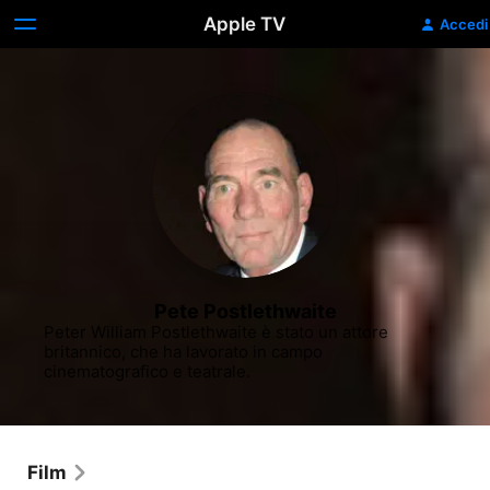
Apple TV
Accedi
Pete Postlethwaite
Peter William Postlethwaite è stato un attore 
britannico, che ha lavorato in campo 
cinematografico e teatrale.
Film