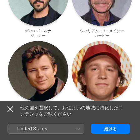
ディエゴ・ルナ
ウィリアム・H・メイシー
ジョナー
カービー
マイケル・パークス
トーマス・マン
他の国を選択して、お住まいの地域に特化したコ
Preacher
Jason
ンテンツをご覧ください
United States
続ける