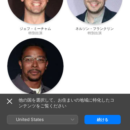
ジェフ・ミーチャム
ネルソン・フランクリン
特別出演
特別出演
アレン・マルドナード
他の国を選択して、お住まいの地域に特化したコ
特別出演
ンテンツをご覧ください
United States
続ける