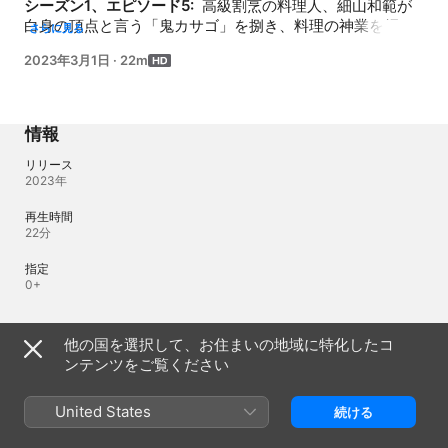
シーズン1、エピソード5: 
 高級割烹の料理人、細山和範が
白身の頂点と言う「鬼カサゴ」を捌き、料理の神業を紹
さらに見る
介。鬼カサゴを見た事も食べた事も無かった豊田真希が一
2023年3月1日
·
22m
口食べたら「人生で味わった白身の中で頂点」と大興奮!!釣
り人だから味わえる高級珍魚のお味とは？
情報
リリース
2023年
再生時間
22分
指定
0+
言語
他の国を選択して、お住まいの地域に特化したコ
ンテンツをご覧ください
オーディオ
日本語（日本） 
United States
続ける